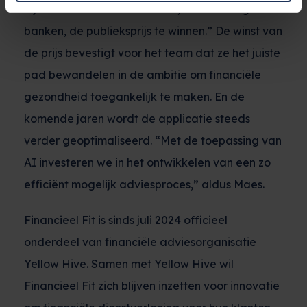
bijzonder om als intermediair, tussen alle grote
banken, de publieksprijs te winnen.” De winst van
de prijs bevestigt voor het team dat ze het juiste
pad bewandelen in de ambitie om financiële
gezondheid toegankelijk te maken. En de
komende jaren wordt de applicatie steeds
verder geoptimaliseerd. “Met de toepassing van
AI investeren we in het ontwikkelen van een zo
efficiënt mogelijk adviesproces,” aldus Maes.
Financieel Fit is sinds juli 2024 officieel
onderdeel van financiële adviesorganisatie
Yellow Hive. Samen met Yellow Hive wil
Financieel Fit zich blijven inzetten voor innovatie