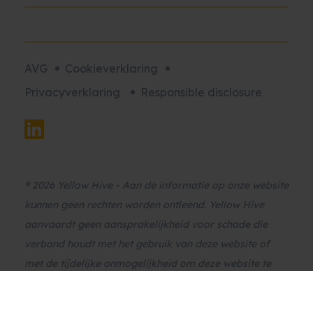
AVG
Cookieverklaring
Privacyverklaring
Responsible disclosure
® 2026 Yellow Hive - Aan de informatie op onze website
kunnen geen rechten worden ontleend. Yellow Hive
aanvaardt geen aansprakelijkheid voor schade die
verband houdt met het gebruik van deze website of
met de tijdelijke onmogelijkheid om deze website te
raadplegen. Yellow Hive is niet verantwoordelijk voor
de inhoud van de website waarnaar wordt verwezen of