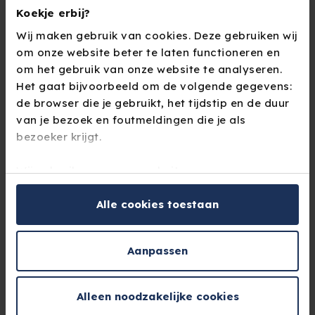
Koekje erbij?
gebruiksvriendelijke applicatie stelt gebruikers
Wij maken gebruik van cookies. Deze gebruiken wij
in staat om financieel fit te worden en te blijven,
om onze website beter te laten functioneren en
ongeacht hun financiële achtergrond.
om het gebruik van onze website te analyseren.
Het gaat bijvoorbeeld om de volgende gegevens:
de browser die je gebruikt, het tijdstip en de duur
van je bezoek en foutmeldingen die je als
bezoeker krijgt.
Klaar voor de
Wij gebruiken op onze website geen
toekomst
trackingcookies. Dit zijn cookies die bezoekers
tijdens het surfen over andere websites kunnen
Alle cookies toestaan
volgen.
Jasper Maes, algemeen directeur van
Aanpassen
Je kunt de op jouw pc, tablet of mobiele telefoon
Financieel Fit, is trots op de prijs: “Wij voelen ons
geplaatste cookies handmatig verwijderen door je
vereerd dat we na zeven jaar hard werken deze
browsergeschiedenis te wissen in je
Alleen noodzakelijke cookies
mooie prijs in ontvangst mogen nemen. Het is
browserinstellingen.