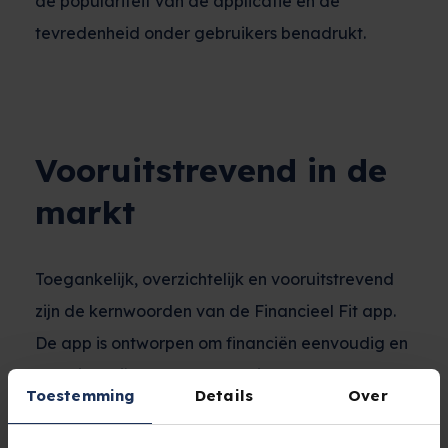
de populariteit van de applicatie en de
tevredenheid onder gebruikers benadrukt.
Vooruitstrevend in de
markt
Toegankelijk, overzichtelijk en vooruitstrevend
zijn de kernwoorden van de Financieel Fit app.
De app is ontworpen om financiën eenvoudig en
overzichtelijk te maken voor iedereen. Door het
Toestemming
Details
Over
aanbieden van onafhankelijk financieel advies,
loopt Financieel Fit voor op de markt. De