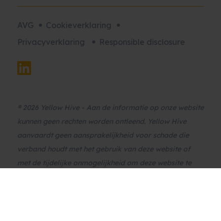
AVG
Cookieverklaring
Privacyverklaring
Responsible disclosure
® 2026 Yellow Hive - Aan de informatie op onze website
kunnen geen rechten worden ontleend. Yellow Hive
aanvaardt geen aansprakelijkheid voor schade die
verband houdt met het gebruik van deze website of
met de tijdelijke onmogelijkheid om deze website te
raadplegen. Yellow Hive is niet verantwoordelijk voor
de inhoud van de website waarnaar wordt verwezen of
websites die verwijzen naar deze website.