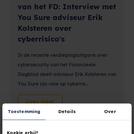
van het FD: Interview met
You Sure adviseur Erik
Kolsteren over
cyberrisico's
In de recente verdiepingsuitgave over
cybersecurity van het Financieele
Dagblad deelt adviseur Erik Kolsteren van
You Sure zijn visie op cyberris...
Lees meer
Toestemming
Details
Over
Koekje erbij?