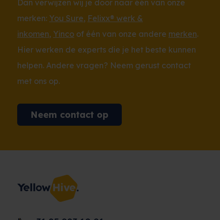
Dan verwijzen wij je door naar één van onze
merken:
You Sure
,
Felixx® werk &
inkomen
,
Yinco
of één van onze andere
merken
.
Hier werken de experts die je het beste kunnen
helpen. Andere vragen? Neem gerust contact
met ons op.
Neem contact op