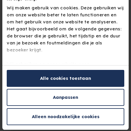
Wij maken gebruik van cookies. Deze gebruiken wij
om onze website beter te laten functioneren en
om het gebruik van onze website te analyseren.
Het gaat bijvoorbeeld om de volgende gegevens:
de browser die je gebruikt, het tijdstip en de duur
van je bezoek en foutmeldingen die je als
bezoeker krijgt.
Wij gebruiken op onze website geen
trackingcookies. Dit zijn cookies die bezoekers
5 min
tijdens het surfen over andere websites kunnen
Alle cookies toestaan
volgen.
Op M&A: Jacqueline
Aanpassen
Je kunt de op jouw pc, tablet of mobiele telefoon
Huisman (Yellow Hive):
geplaatste cookies handmatig verwijderen door je
"We groeien sneller door
browsergeschiedenis te wissen in je
Alleen noodzakelijke cookies
browserinstellingen.
beter te integreren”