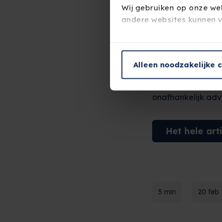
Wij gebruiken op onze web
AMweb publiceerde
andere websites kunnen v
verzekeringen
over
Je kunt de op jouw pc, ta
huidige woningmar
browsergeschiedenis te wi
Alleen noodzakelijke 
jonge kopers ervo
voorzieningen tijd
onafhankelijk adv
Het hele art
5 min
20 feb