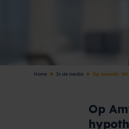
Home
In de media
Op Amweb: ‘All
Op Amw
hypothe