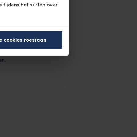
 tijdens het surfen over
stel pensioen en
lanning in de
erwijderen door je
mte kiezen veel
le cookies toestaan
anciële
 consumenten met
en.