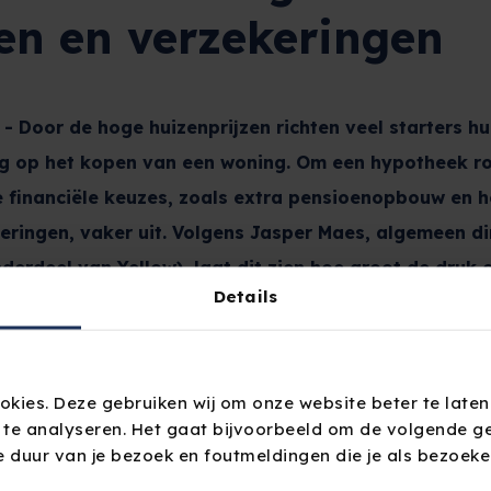
en en verzekeringen
 - Door de hoge huizenprijzen richten veel starters hu
ig op het kopen van een woning. Om een hypotheek ro
re financiële keuzes, zoals extra pensioenopbouw en h
ringen, vaker uit. Volgens Jasper Maes, algemeen di
nderdeel van Yellow), laat dit zien hoe groot de druk 
Details
g te krijgen tot de woningmarkt.
el
okies. Deze gebruiken wij om onze website beter te laten
 te analyseren. Het gaat bijvoorbeeld om de volgende ge
de duur van je bezoek en foutmeldingen die je als bezoeker 