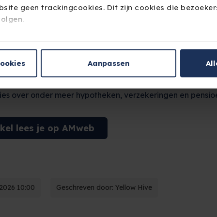
site geen trackingcookies. Dit zijn cookies die bezoekers
 het artikel:
‘All-in’ op de hypotheek: starter gokt met uit
olgen.
 de manier waarop starters omgaan met hun financiële p
blet of mobiele telefoon geplaatste cookies handmatig v
kt. Door de hoge huizenprijzen en beperkte financiële rui
ssen in je browserinstellingen.
cookies
Aanpassen
Al
or om hun maximale hypotheek te benutten en andere fin
elijk naar de achtergrond te schuiven.
Financieel Fit
helpt
ies over onder meer hypotheken, verzekeringen en pensio
ikel lees je op AMweb
 2026 10:00
Geschreven door: Yellow Hive