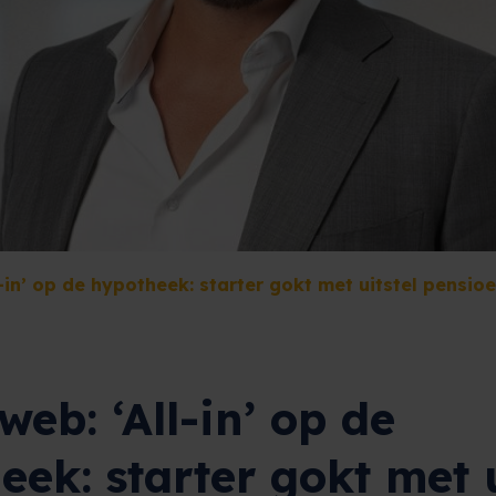
-in’ op de hypotheek: starter gokt met uitstel pensio
eb: ‘All-in’ op de
ek: starter gokt met u