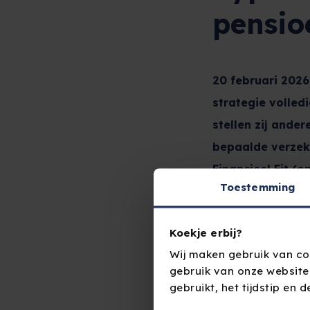
pensio
20 februari 2026
strategie volled
stellen zij ande
bepaalde verzeke
Financieel Fit (o
Toestemming
überhaupt toegan
Koekje erbij?
Deel dit artik
Wij maken gebruik van co
gebruik van onze website
gebruikt, het tijdstip en 