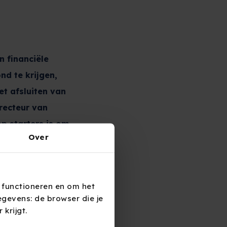
n financiële
nd te krijgen,
et afsluiten van
recteur van
op starters is om
Over
 functioneren en om het
gevens: de browser die je
krijgt.