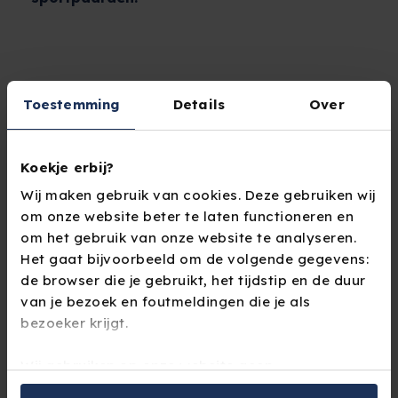
Toestemming
Details
Over
M&A publiceerde het artikel
Yellow Hive gaat
voortaan ook per paard
naar aanleiding van
ons
Koekje erbij?
persbericht
over de overname van Equipe
Wij maken gebruik van cookies. Deze gebruiken wij
waarmee Yellow Hive voor het eerst de
om onze website beter te laten functioneren en
hippisch-agrarische verzekeringsmarkt
om het gebruik van onze website te analyseren.
betreedt.
Het gaat bijvoorbeeld om de volgende gegevens:
de browser die je gebruikt, het tijdstip en de duur
van je bezoek en foutmeldingen die je als
Het hele artikel lees je op M&A
bezoeker krijgt.
Wij gebruiken op onze website geen
trackingcookies. Dit zijn cookies die bezoekers