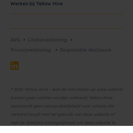
Werken bij Yellow Hive
AVG
Cookieverklaring
Privacyverklaring
Responsible disclosure
® 2026 Yellow Hive - Aan de informatie op onze website
kunnen geen rechten worden ontleend. Yellow Hive
aanvaardt geen aansprakelijkheid voor schade die
verband houdt met het gebruik van deze website of
met de tijdelijke onmogelijkheid om deze website te
raadplegen. Yellow Hive is niet verantwoordelijk voor