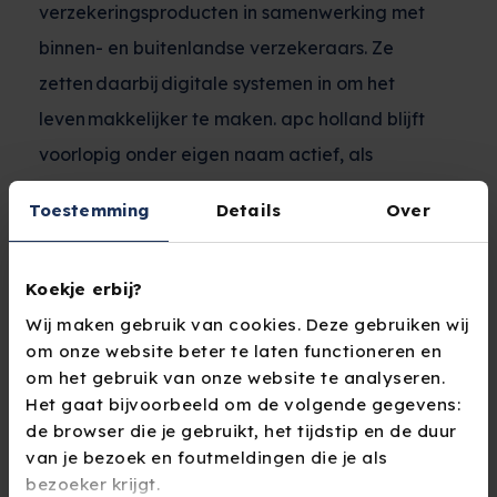
verzekeringsproducten in samenwerking met
binnen- en buitenlandse verzekeraars. Ze
zetten daarbij digitale systemen in om het
leven makkelijker te maken. apc holland blijft
voorlopig onder eigen naam actief, als
onderdeel van Yinco.
Toestemming
Details
Over
Waerdenburgh is een assuradeurenbedrijf dat
een breed scala aan particuliere en zakelijke
Koekje erbij?
verzekeringsproducten biedt en bestaat uit ruim
Wij maken gebruik van cookies. Deze gebruiken wij
om onze website beter te laten functioneren en
30 medewerkers. Met meer dan 20 jaar ervaring
om het gebruik van onze website te analyseren.
in de verzekeringsbranche, staat Waerdenburgh
Het gaat bijvoorbeeld om de volgende gegevens:
bekend om het leveren van betrouwbare
de browser die je gebruikt, het tijdstip en de duur
van je bezoek en foutmeldingen die je als
verzekeringsoplossingen om aan de unieke
bezoeker krijgt.
behoeftes te voldoen van verzekeringsadviseurs